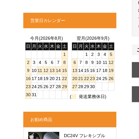
営業日カレンダー
今月(2026年8月)
翌月(2026年9月)
日
月
火
水
木
金
土
日
月
火
水
木
金
土
1
1
2
3
4
5
2
3
4
5
6
7
8
6
7
8
9
10
11
12
9
10
11
12
13
14
15
13
14
15
16
17
18
19
16
17
18
19
20
21
22
20
21
22
23
24
25
26
23
24
25
26
27
28
29
27
28
29
30
30
31
(
発送業務休日)
お勧め商品
DC24V フレキシブル