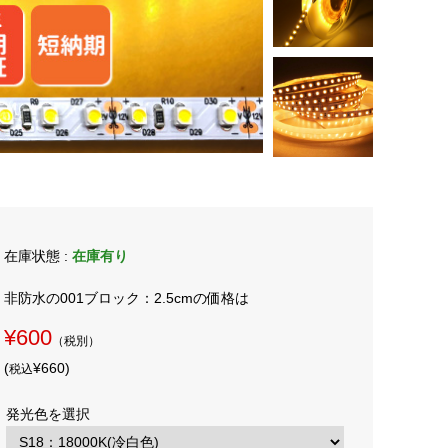
在庫状態 :
在庫有り
非防水の001ブロック：2.5cmの価格は
¥600
（税別）
(
¥660
)
税込
発光色を選択