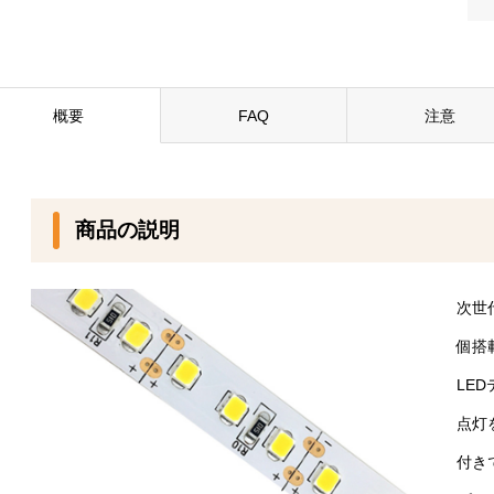
概要
FAQ
注意
商品の説明
次世
個搭
LE
点灯
付き