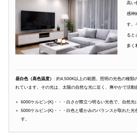
高い
感神
す。
ると
多く
昼白色（高色温度）
: 約4,500K以上の範囲。
照明の光色の種類の
れています。その光は、太陽の自然な光に近く、爽やかで活動
6000ケルビン(K)・・・
白さが際立つ明るい光色で、自然光
5000ケルビン(K)・・・
白色と暖かみのバランスが取れた光
す。