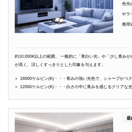
色光
やラ
務用
約10,000K以上の範囲。
一般的に「青白い光」や「少し青みが
が高く、涼しくすっきりとした印象を与えます。
18000ケルビン(K)・・・
青みの強い光色で、シャープかつ
12000ケルビン(K)・・・
白さの中に青みを感じるクリアな
昼