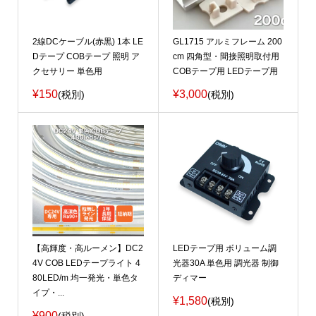
2線DCケーブル(赤黒) 1本 LE
GL1715 アルミフレーム 200
Dテープ COBテープ 照明 ア
cm 四角型・間接照明取付用
クセサリー 単色用
COBテープ用 LEDテープ用
¥150
¥3,000
(税別)
(税別)
【高輝度・高ルーメン】DC2
LEDテープ用 ボリューム調
4V COB LEDテープライト 4
光器30A 単色用 調光器 制御
80LED/m 均一発光・単色タ
ディマー
イプ・...
¥1,580
(税別)
¥900