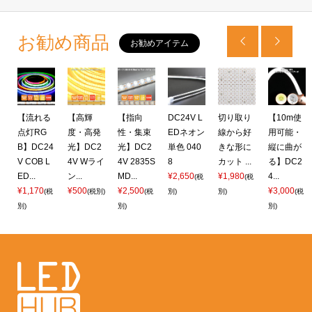
お勧め商品


お勧めアイテム
Out
対
【流れる
【高輝
【指向
DC24V L
切り取り
【10m使
2
点灯RG
度・高発
性・集束
EDネオン
線から好
用可能・
 L
B】DC24
光】DC2
光】DC2
単色 040
きな形に
縦に曲が
V COB L
4V Wライ
4V 2835S
8
カット ...
る】DC2
ED...
ン...
MD...
¥2,650
¥1,980
4...
(税
(税
¥1,170
¥500
¥2,500
¥3,000
税
(税
(税別)
(税
別)
別)
(税
別)
別)
別)