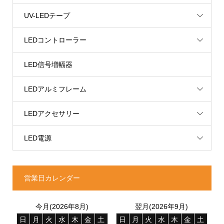
UV-LEDテープ
LEDコントローラー
LED信号増幅器
LEDアルミフレーム
LEDアクセサリー
LED電源
営業日カレンダー
今月(2026年8月)
翌月(2026年9月)
日
月
火
水
木
金
土
日
月
火
水
木
金
土