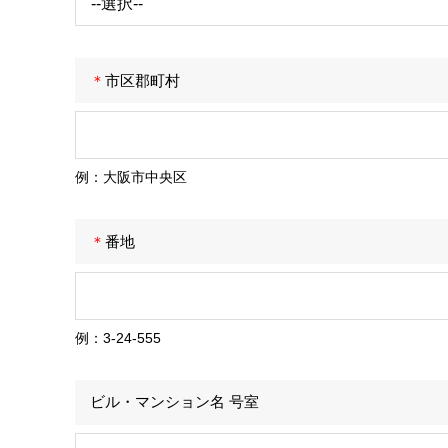
＊
市区郡町村
例：大阪市中央区
＊
番地
例：3-24-555
ビル・マンション名 号室