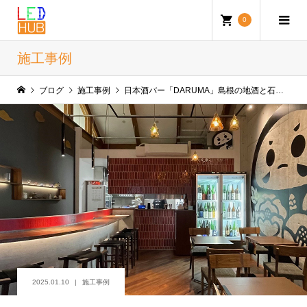
0
施工事例
ブログ
施工事例
日本酒バー「DARUMA」島根の地酒と石見ポークが楽しめる新感覚の昼呑み&BAR
2025.01.10
施工事例