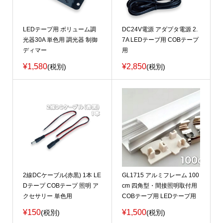
LEDテープ用 ボリューム調
DC24V電源 アダプタ電源 2.
光器30A 単色用 調光器 制御
7A LEDテープ用 COBテープ
ディマー
用
¥1,580
¥2,850
(税別)
(税別)
2線DCケーブル(赤黒) 1本 LE
GL1715 アルミフレーム 100
Dテープ COBテープ 照明 ア
cm 四角型・間接照明取付用
クセサリー 単色用
COBテープ用 LEDテープ用
¥150
¥1,500
(税別)
(税別)