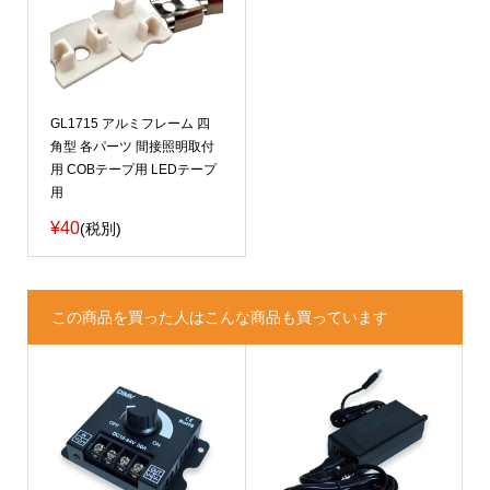
GL1715 アルミフレーム 四
角型 各パーツ 間接照明取付
用 COBテープ用 LEDテープ
用
¥40
(税別)
この商品を買った人はこんな商品も買っています