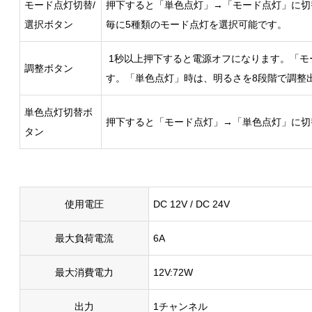
モード点灯切替/
押下すると「単色点灯」→「モード点灯」に切
選択ボタン
毎に5種類のモード点灯を選択可能です。
1秒以上押下すると電源オフになります。「モ
調整ボタン
す。「単色点灯」時は、明るさを8段階で調整
単色点灯切替ボ
押下すると「モード点灯」→「単色点灯」に切
タン
使用電圧
DC 12V / DC 24V
最大負荷電流
6A
最大消費電力
12V:72W
出力
1チャンネル