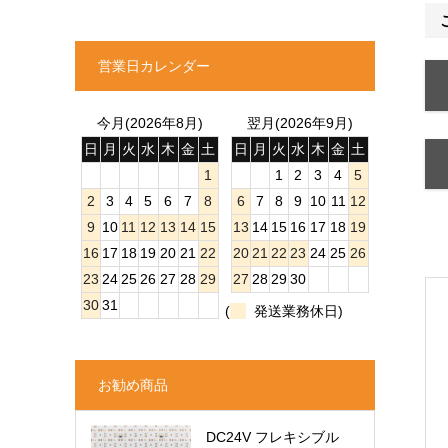
営業日カレンダー
今月(2026年8月)
翌月(2026年9月)
日
月
火
水
木
金
土
日
月
火
水
木
金
土
1
1
2
3
4
5
2
3
4
5
6
7
8
6
7
8
9
10
11
12
9
10
11
12
13
14
15
13
14
15
16
17
18
19
16
17
18
19
20
21
22
20
21
22
23
24
25
26
23
24
25
26
27
28
29
27
28
29
30
30
31
(
発送業務休日)
お勧め商品
DC24V フレキシブル