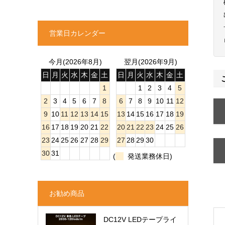
営業日カレンダー
今月(2026年8月)
翌月(2026年9月)
日
月
火
水
木
金
土
日
月
火
水
木
金
土
1
1
2
3
4
5
2
3
4
5
6
7
8
6
7
8
9
10
11
12
9
10
11
12
13
14
15
13
14
15
16
17
18
19
16
17
18
19
20
21
22
20
21
22
23
24
25
26
23
24
25
26
27
28
29
27
28
29
30
30
31
(
発送業務休日)
お勧め商品
DC12V LEDテープライ