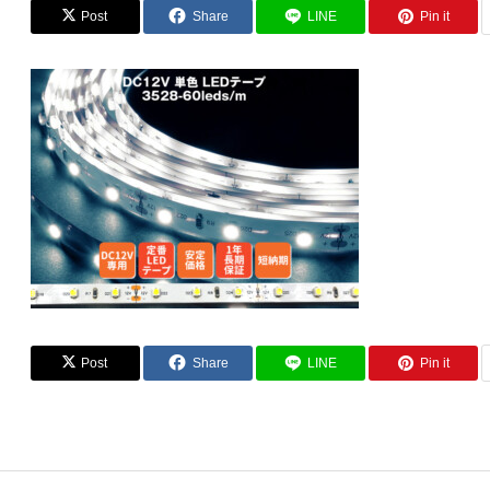
Post
Share
LINE
Pin it
Post
Share
LINE
Pin it