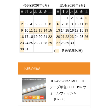
今月(2026年8月)
翌月(2026年9月)
日
月
火
水
木
金
土
日
月
火
水
木
金
土
1
1
2
3
4
5
2
3
4
5
6
7
8
6
7
8
9
10
11
12
9
10
11
12
13
14
15
13
14
15
16
17
18
19
16
17
18
19
20
21
22
20
21
22
23
24
25
26
23
24
25
26
27
28
29
27
28
29
30
30
31
(
発送業務休日)
お勧め商品
DC24V 2835SMD LED
テープ単色 60LED/m ウ
ォールウォッシャ
ー (D2I60)