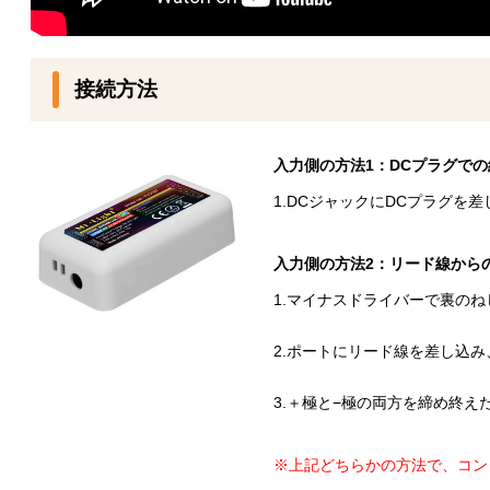
接続方法
入力側の方法1：DCプラグで
1.DCジャックにDCプラグを
入力側の方法2：リード線から
1.マイナスドライバーで裏の
2.ポートにリード線を差し込
3.＋極と−極の両方を締め終
※上記どちらかの方法で、コン