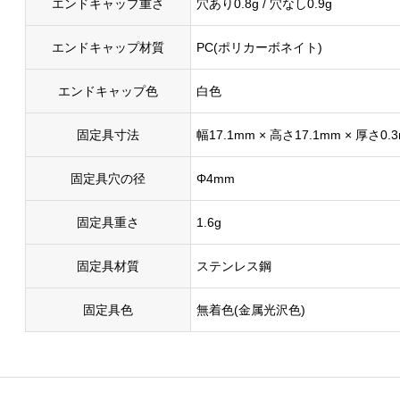
エンドキャップ重さ
穴あり0.8g / 穴なし0.9g
エンドキャップ材質
PC(ポリカーボネイト)
エンドキャップ色
白色
固定具寸法
幅17.1mm × 高さ17.1mm × 厚さ0.
固定具穴の径
Φ4mm
固定具重さ
1.6g
固定具材質
ステンレス鋼
固定具色
無着色(金属光沢色)