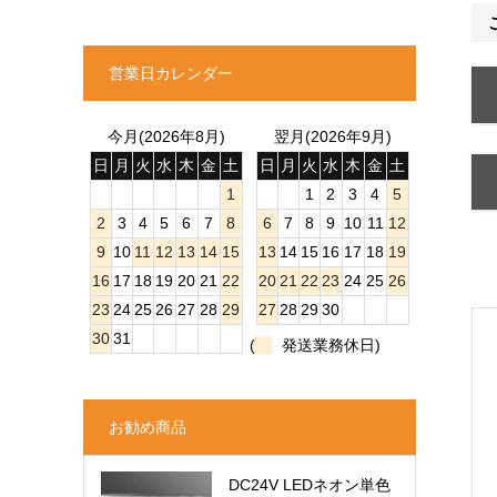
営業日カレンダー
今月(2026年8月)
翌月(2026年9月)
日
月
火
水
木
金
土
日
月
火
水
木
金
土
1
1
2
3
4
5
2
3
4
5
6
7
8
6
7
8
9
10
11
12
9
10
11
12
13
14
15
13
14
15
16
17
18
19
16
17
18
19
20
21
22
20
21
22
23
24
25
26
23
24
25
26
27
28
29
27
28
29
30
30
31
(
発送業務休日)
お勧め商品
DC24V LEDネオン単色