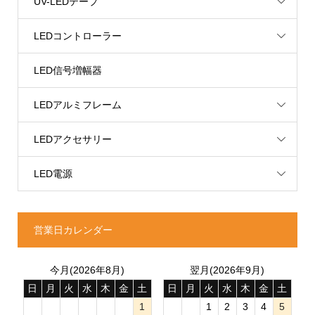
UV-LEDテープ
LEDコントローラー
LED信号増幅器
LEDアルミフレーム
LEDアクセサリー
LED電源
営業日カレンダー
今月(2026年8月)
翌月(2026年9月)
日
月
火
水
木
金
土
日
月
火
水
木
金
土
1
1
2
3
4
5