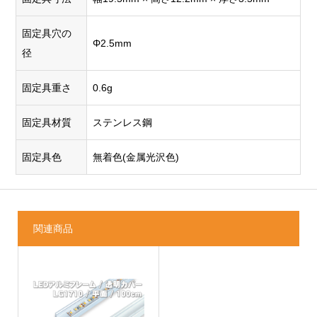
固定具穴の
Φ2.5mm
径
固定具重さ
0.6g
固定具材質
ステンレス鋼
固定具色
無着色(金属光沢色)
関連商品