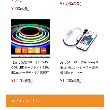
イプ・...
¥7,740
(税別)
¥900
(税別)
【流れる点灯RGB】DC24V
流れるLEDテープ用 14keyリ
COB LEDテープライト 720L
モコン&コントローラー 調光
ED/m 均一発光・長さ選択可
器 制御 ディマー
¥1,170
¥1,200
(税別)
(税別)
ログインはこちら