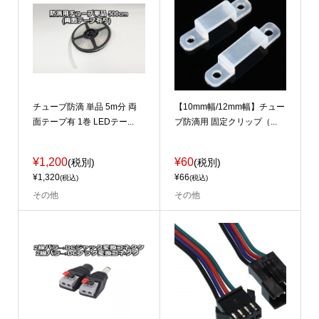
チューブ防滴 単品 5m分 両
【10mm幅/12mm幅】チュー
面テープ有 1巻 LEDテー...
ブ防滴用 固定クリップ（...
¥1,200
¥60
(税別)
(税別)
¥1,320
¥66
(税込)
(税込)
その他
その他