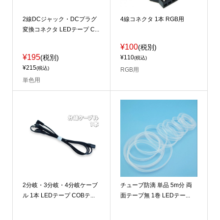
2線DCジャック・DCプラグ
4線コネクタ 1本 RGB用
変換コネクタ LEDテープ C...
¥100
(税別)
¥195
(税別)
¥110
(税込)
¥215
(税込)
RGB用
単色用
2分岐・3分岐・4分岐ケーブ
チューブ防滴 単品 5m分 両
ル 1本 LEDテープ COBテ...
面テープ無 1巻 LEDテー...