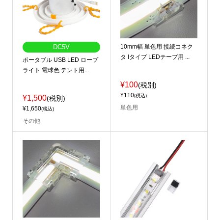
10mm幅 単色用 接続コネク
DC5V
タ Iタイプ LEDテープ用 ...
ポータブル USB LED ロープ
ライト 電球色 テント用...
¥100
(税別)
¥110
(税込)
¥1,500
(税別)
単色用
¥1,650
(税込)
その他