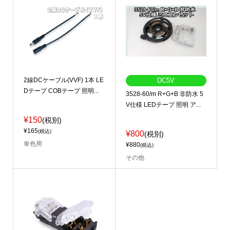
2線DCケーブル(VVF) 1本 LE
DC5V
Dテープ COBテープ 照明...
3528-60/m R+G+B 非防水 5
V仕様 LEDテープ 照明 ア...
¥150
(税別)
¥165
(税込)
¥800
(税別)
単色用
¥880
(税込)
その他