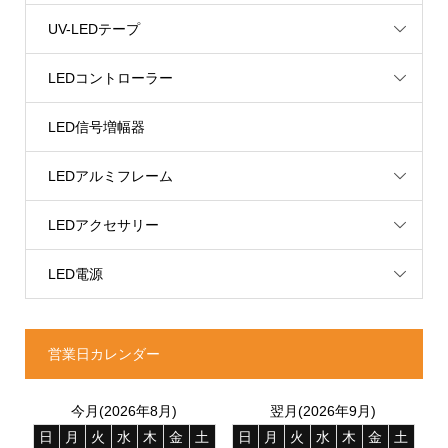
UV-LEDテープ
LEDコントローラー
LED信号増幅器
LEDアルミフレーム
LEDアクセサリー
LED電源
営業日カレンダー
今月(2026年8月)
翌月(2026年9月)
日
月
火
水
木
金
土
日
月
火
水
木
金
土