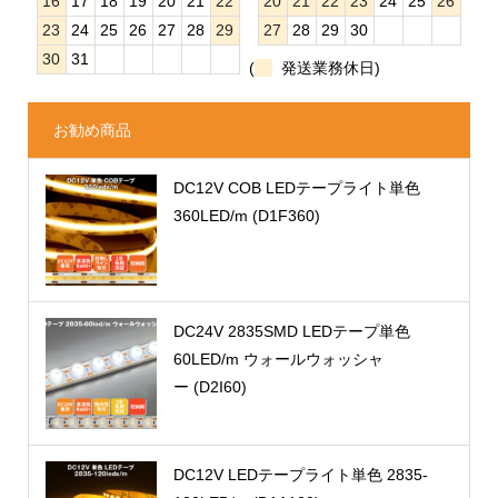
16
17
18
19
20
21
22
20
21
22
23
24
25
26
23
24
25
26
27
28
29
27
28
29
30
30
31
(
発送業務休日)
お勧め商品
DC12V COB LEDテープライト単色
360LED/m (D1F360)
DC24V 2835SMD LEDテープ単色
60LED/m ウォールウォッシャ
ー (D2I60)
DC12V LEDテープライト単色 2835-