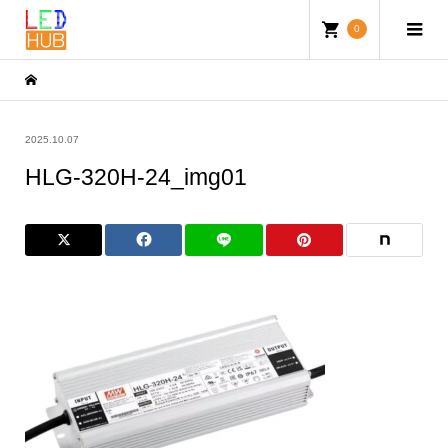
0
2025.10.07
HLG-320H-24_img01