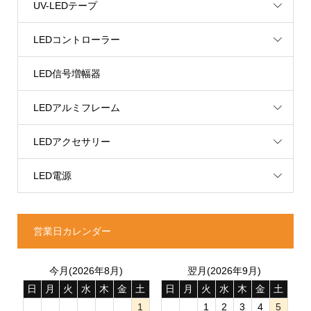
UV-LEDテープ
LEDコントローラー
LED信号増幅器
LEDアルミフレーム
LEDアクセサリー
LED電源
営業日カレンダー
今月(2026年8月)
翌月(2026年9月)
日
月
火
水
木
金
土
日
月
火
水
木
金
土
1
1
2
3
4
5