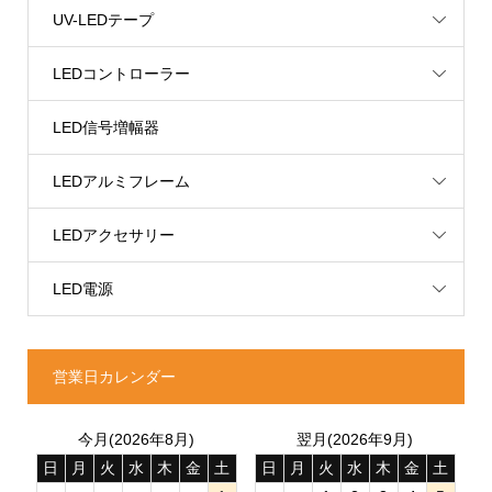
UV-LEDテープ
LEDコントローラー
LED信号増幅器
LEDアルミフレーム
LEDアクセサリー
LED電源
営業日カレンダー
今月(2026年8月)
翌月(2026年9月)
日
月
火
水
木
金
土
日
月
火
水
木
金
土