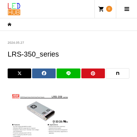
0
2024.05.27
LRS-350_series