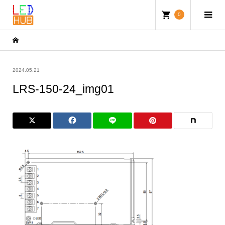
0
2024.05.21
LRS-150-24_img01