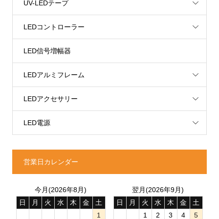
UV-LEDテープ
LEDコントローラー
LED信号増幅器
LEDアルミフレーム
LEDアクセサリー
LED電源
営業日カレンダー
今月(2026年8月)
翌月(2026年9月)
日
月
火
水
木
金
土
日
月
火
水
木
金
土
1
1
2
3
4
5