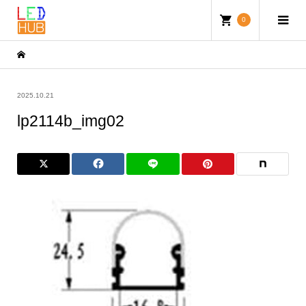
0
2025.10.21
lp2114b_img02