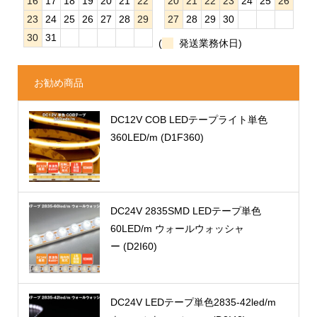
16
17
18
19
20
21
22
20
21
22
23
24
25
26
23
24
25
26
27
28
29
27
28
29
30
30
31
(
発送業務休日)
お勧め商品
DC12V COB LEDテープライト単色
360LED/m (D1F360)
DC24V 2835SMD LEDテープ単色
60LED/m ウォールウォッシャ
ー (D2I60)
DC24V LEDテープ単色2835-42led/m