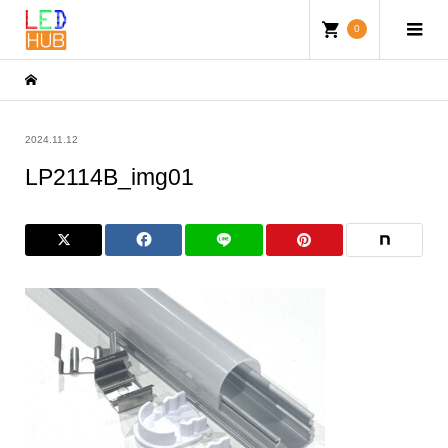
0
2024.11.12
LP2114B_img01