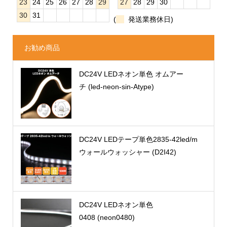
23
24
25
26
27
28
29
27
28
29
30
30
31
(
発送業務休日)
お勧め商品
DC24V LEDネオン単色 オムアー
チ (led-neon-sin-Atype)
DC24V LEDテープ単色2835-42led/m
ウォールウォッシャー (D2I42)
DC24V LEDネオン単色
0408 (neon0480)