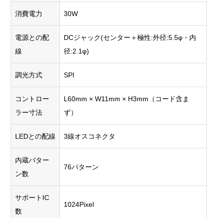
消費電力
30W
電源との配
DCジャック(センター＋極性:外径:5.5φ・内
線
径:2.1φ)
調光方式
SPI
コントロー
L60mm × W11mm × H3mm（コード含ま
ラー寸法
ず）
LEDとの配線
3線オスコネクタ
内蔵パター
76パターン
ン数
サポートIC
1024Pixel
数