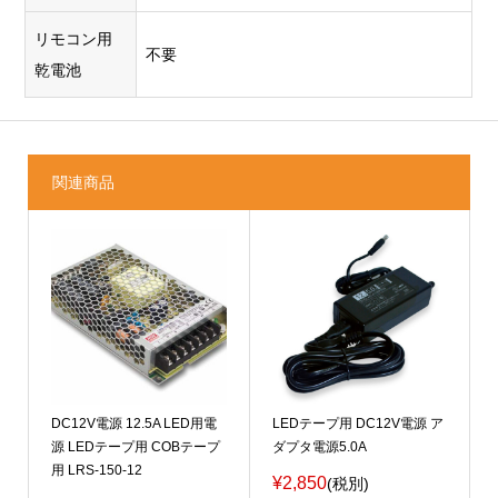
リモコン用
不要
乾電池
関連商品
DC12V電源 12.5A LED用電
LEDテープ用 DC12V電源 ア
源 LEDテープ用 COBテープ
ダプタ電源5.0A
用 LRS-150-12
¥2,850
(税別)