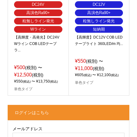
DC24V
DC12V
高演色Ra90+
高演色Ra90+
粒無しライン発光
粒無しライン発光
Wライン
短納期
【高輝度・高発光】DC24V
【高輝度】DC12V COB LED
Wライン COB LEDテープ
テープライト 360LED/m 均...
ラ...
¥550
(税別)
〜
¥500
(税別)
〜
¥11,000
(税別)
¥12,500
(税別)
¥605
〜 ¥12,100
(税込)
(税込)
¥550
〜 ¥13,750
(税込)
(税込)
単色タイプ
単色タイプ
ログインはこちら
メールアドレス