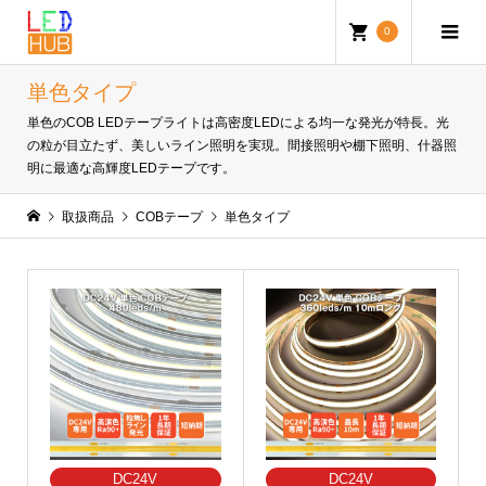
0
単色タイプ
単色のCOB LEDテープライトは高密度LEDによる均一な発光が特長。光
の粒が目立たず、美しいライン照明を実現。間接照明や棚下照明、什器照
明に最適な高輝度LEDテープです。
取扱商品
COBテープ
単色タイプ
DC24V
DC24V