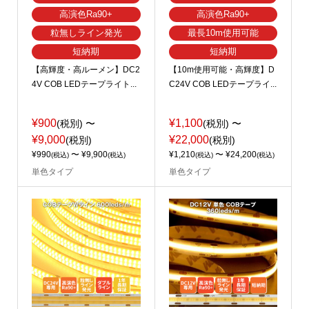
高演色Ra90+
高演色Ra90+
粒無しライン発光
最長10m使用可能
短納期
短納期
【高輝度・高ルーメン】DC2
【10m使用可能・高輝度】D
4V COB LEDテープライト...
C24V COB LEDテープライ...
¥900
¥1,100
(税別)
〜
(税別)
〜
¥9,000
¥22,000
(税別)
(税別)
¥990
〜 ¥9,900
¥1,210
〜 ¥24,200
(税込)
(税込)
(税込)
(税込)
単色タイプ
単色タイプ