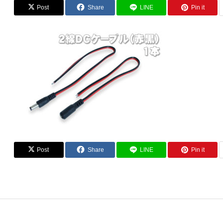
Post
Share
LINE
Pin it
Post
Share
LINE
Pin it