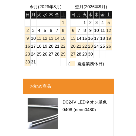
今月(2026年8月)
翌月(2026年9月)
日
月
火
水
木
金
土
日
月
火
水
木
金
土
1
1
2
3
4
5
2
3
4
5
6
7
8
6
7
8
9
10
11
12
9
10
11
12
13
14
15
13
14
15
16
17
18
19
16
17
18
19
20
21
22
20
21
22
23
24
25
26
23
24
25
26
27
28
29
27
28
29
30
30
31
(
発送業務休日)
お勧め商品
DC24V LEDネオン単色
0408 (neon0480)