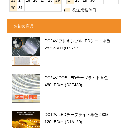
23
24
25
26
27
28
29
27
28
29
30
30
31
(
発送業務休日)
お勧め商品
DC24V フレキシブルLEDシート単色
2835SMD (D2I242)
DC24V COB LEDテープライト単色
480LED/m (D2F480)
DC12V LEDテープライト単色 2835-
120LED/m (D1A120)