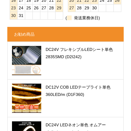
16
17
18
19
20
21
22
20
21
22
23
24
25
26
23
24
25
26
27
28
29
27
28
29
30
30
31
(
発送業務休日)
お勧め商品
DC24V フレキシブルLEDシート単色
2835SMD (D2I242)
DC12V COB LEDテープライト単色
360LED/m (D1F360)
DC24V LEDネオン単色 オムアー