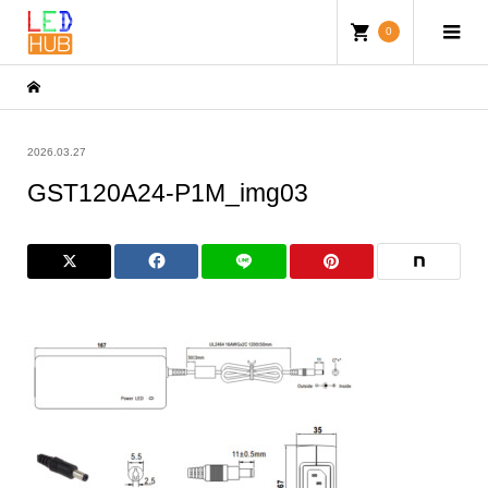
0
2026.03.27
GST120A24-P1M_img03