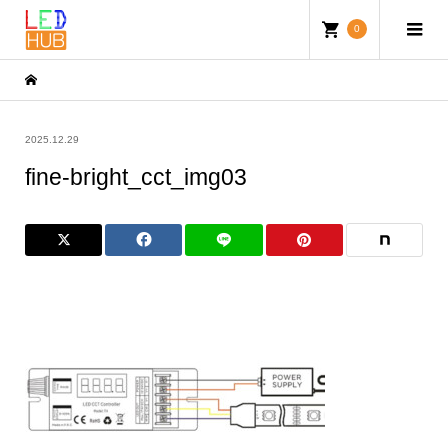
0
2025.12.29
fine-bright_cct_img03