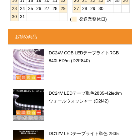
16
17
18
19
20
21
22
20
21
22
23
24
25
26
23
24
25
26
27
28
29
27
28
29
30
30
31
(
発送業務休日)
お勧め商品
DC24V COB LEDテープライトRGB
840LED/m (D2F840)
DC24V LEDテープ単色2835-42led/m
ウォールウォッシャー (D2I42)
DC12V LEDテープライト単色 2835-