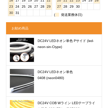
16
17
18
19
20
21
22
20
21
22
23
24
25
26
23
24
25
26
27
28
29
27
28
29
30
30
31
(
発送業務休日)
お勧め商品
DC24V LEDネオン単色 Pサイド (led-
neon-sin-Ctype)
DC24V LEDネオン単色
0408 (neon0480)
DC24V COB Wライン LEDテープライ