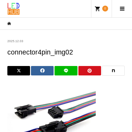
0
2025.12.03
connector4pin_img02