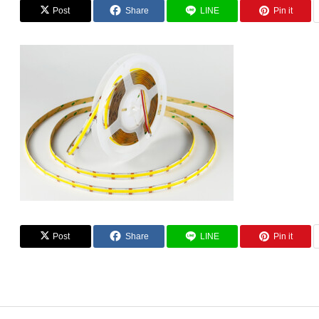
Post
Share
LINE
Pin it
Post
Share
LINE
Pin it