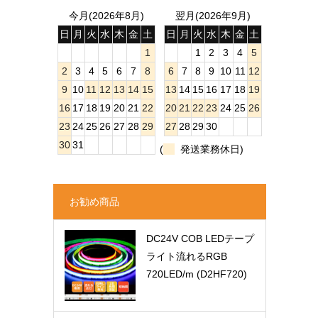
今月(2026年8月)
翌月(2026年9月)
日
月
火
水
木
金
土
日
月
火
水
木
金
土
1
1
2
3
4
5
2
3
4
5
6
7
8
6
7
8
9
10
11
12
9
10
11
12
13
14
15
13
14
15
16
17
18
19
16
17
18
19
20
21
22
20
21
22
23
24
25
26
23
24
25
26
27
28
29
27
28
29
30
30
31
(
発送業務休日)
お勧め商品
DC24V COB LEDテープ
ライト流れるRGB
720LED/m (D2HF720)