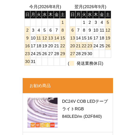
今月(2026年8月)
翌月(2026年9月)
日
月
火
水
木
金
土
日
月
火
水
木
金
土
1
1
2
3
4
5
2
3
4
5
6
7
8
6
7
8
9
10
11
12
9
10
11
12
13
14
15
13
14
15
16
17
18
19
16
17
18
19
20
21
22
20
21
22
23
24
25
26
23
24
25
26
27
28
29
27
28
29
30
30
31
(
発送業務休日)
お勧め商品
DC24V COB LEDテープ
ライトRGB
840LED/m (D2F840)