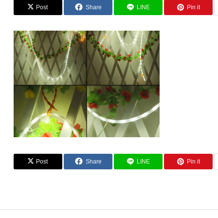
Post
Share
LINE
Pin it
Post
Share
LINE
Pin it