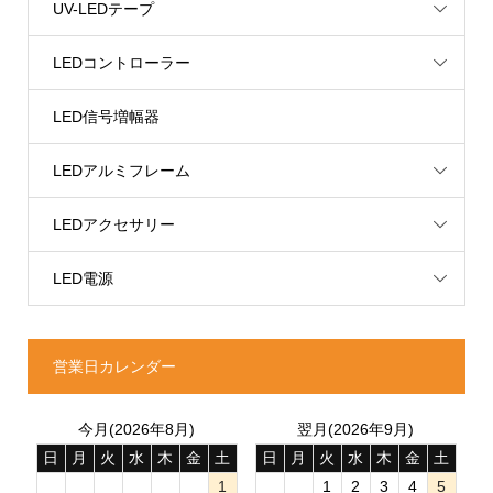
UV-LEDテープ
LEDコントローラー
LED信号増幅器
LEDアルミフレーム
LEDアクセサリー
LED電源
営業日カレンダー
今月(2026年8月)
翌月(2026年9月)
日
月
火
水
木
金
土
日
月
火
水
木
金
土
1
1
2
3
4
5