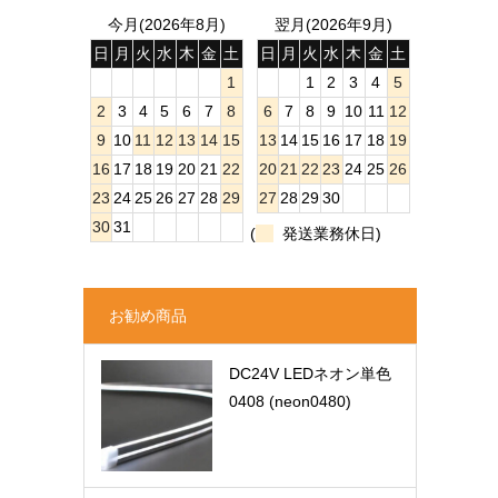
今月(2026年8月)
翌月(2026年9月)
日
月
火
水
木
金
土
日
月
火
水
木
金
土
1
1
2
3
4
5
2
3
4
5
6
7
8
6
7
8
9
10
11
12
9
10
11
12
13
14
15
13
14
15
16
17
18
19
16
17
18
19
20
21
22
20
21
22
23
24
25
26
23
24
25
26
27
28
29
27
28
29
30
30
31
(
発送業務休日)
お勧め商品
DC24V LEDネオン単色
0408 (neon0480)