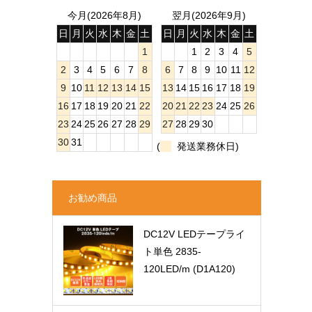
今月(2026年8月)
翌月(2026年9月)
日
月
火
水
木
金
土
日
月
火
水
木
金
土
1
1
2
3
4
5
2
3
4
5
6
7
8
6
7
8
9
10
11
12
9
10
11
12
13
14
15
13
14
15
16
17
18
19
16
17
18
19
20
21
22
20
21
22
23
24
25
26
23
24
25
26
27
28
29
27
28
29
30
30
31
(
発送業務休日)
お勧め商品
DC12V LEDテープライ
ト単色 2835-
120LED/m (D1A120)