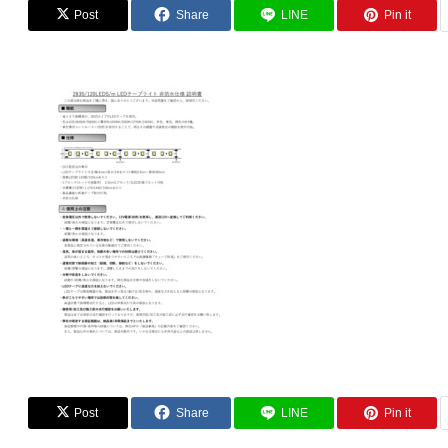
Post
Share
LINE
Pin it
Post
Share
LINE
Pin it