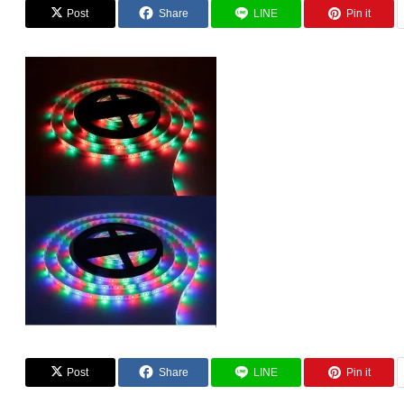
Post
Share
LINE
Pin it
Post
Share
LINE
Pin it