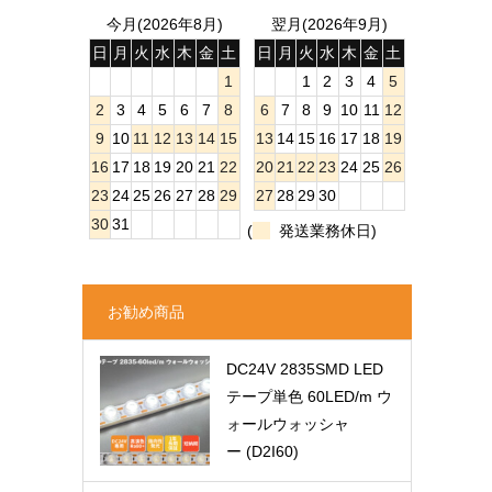
今月(2026年8月)
翌月(2026年9月)
日
月
火
水
木
金
土
日
月
火
水
木
金
土
1
1
2
3
4
5
2
3
4
5
6
7
8
6
7
8
9
10
11
12
9
10
11
12
13
14
15
13
14
15
16
17
18
19
16
17
18
19
20
21
22
20
21
22
23
24
25
26
23
24
25
26
27
28
29
27
28
29
30
30
31
(
発送業務休日)
お勧め商品
DC24V 2835SMD LED
テープ単色 60LED/m ウ
ォールウォッシャ
ー (D2I60)