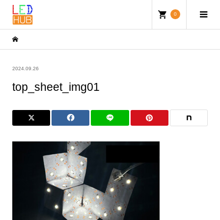
0
2024.09.26
top_sheet_img01