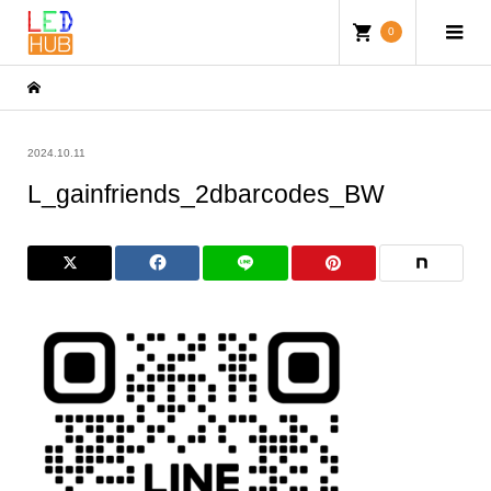
0
2024.10.11
L_gainfriends_2dbarcodes_BW