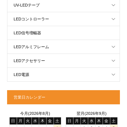
UV-LEDテープ
LEDコントローラー
LED信号増幅器
LEDアルミフレーム
LEDアクセサリー
LED電源
営業日カレンダー
今月(2026年8月)
翌月(2026年9月)
日
月
火
水
木
金
土
日
月
火
水
木
金
土