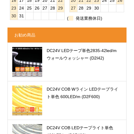
16
17
18
19
20
21
22
20
21
22
23
24
25
26
23
24
25
26
27
28
29
27
28
29
30
30
31
(
発送業務休日)
お勧め商品
DC24V LEDテープ単色2835-42led/m
ウォールウォッシャー (D2I42)
DC24V COB Wライン LEDテープライ
ト単色 600LED/m (D2F600)
DC24V COB LEDテープライト単色