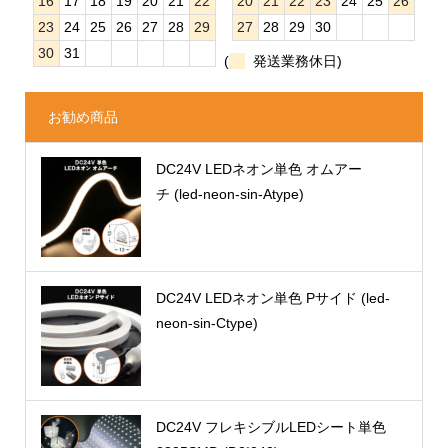
16
17
18
19
20
21
22
20
21
22
23
24
25
26
23
24
25
26
27
28
29
27
28
29
30
30
31
(
発送業務休日)
お勧め商品
DC24V LEDネオン単色 オムアー
チ (led-neon-sin-Atype)
DC24V LEDネオン単色 Pサイド (led-
neon-sin-Ctype)
DC24V フレキシブルLEDシート単色