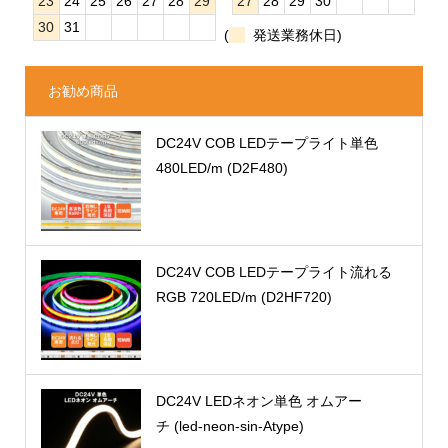
23
24
25
26
27
28
29
27
28
29
30
30
31
(
発送業務休日)
お勧め商品
DC24V COB LEDテープライト単色
480LED/m (D2F480)
DC24V COB LEDテープライト流れる
RGB 720LED/m (D2HF720)
DC24V LEDネオン単色 オムアー
チ (led-neon-sin-Atype)