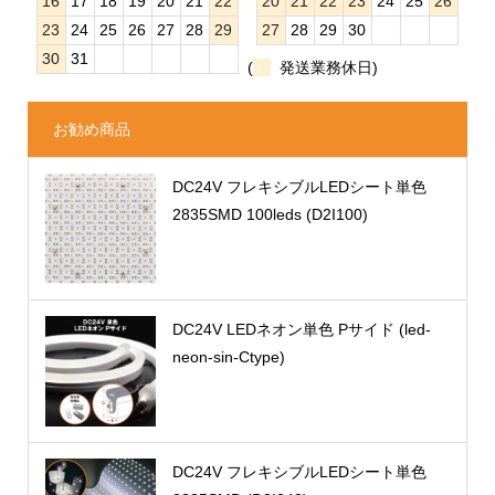
16
17
18
19
20
21
22
20
21
22
23
24
25
26
23
24
25
26
27
28
29
27
28
29
30
30
31
(
発送業務休日)
お勧め商品
DC24V フレキシブルLEDシート単色
2835SMD 100leds (D2I100)
DC24V LEDネオン単色 Pサイド (led-
neon-sin-Ctype)
DC24V フレキシブルLEDシート単色