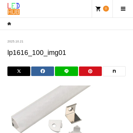
0
2025.10.21
lp1616_100_img01