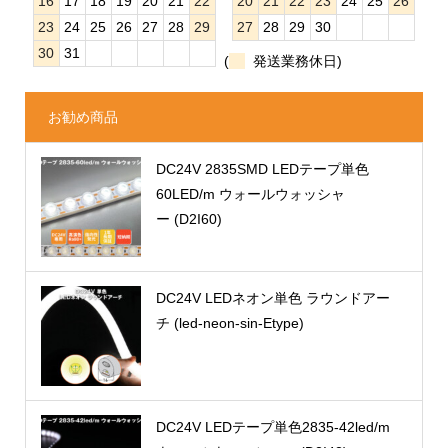
16
17
18
19
20
21
22
20
21
22
23
24
25
26
23
24
25
26
27
28
29
27
28
29
30
30
31
(
発送業務休日)
お勧め商品
DC24V 2835SMD LEDテープ単色
60LED/m ウォールウォッシャ
ー (D2I60)
DC24V LEDネオン単色 ラウンドアー
チ (led-neon-sin-Etype)
DC24V LEDテープ単色2835-42led/m