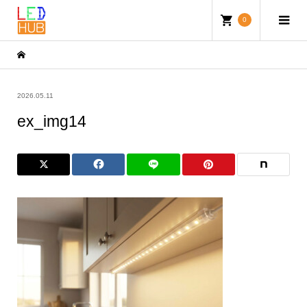
0
2026.05.11
ex_img14