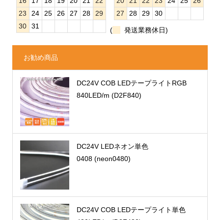
16
17
18
19
20
21
22
20
21
22
23
24
25
26
23
24
25
26
27
28
29
27
28
29
30
30
31
(
発送業務休日)
お勧め商品
DC24V COB LEDテープライトRGB
840LED/m (D2F840)
DC24V LEDネオン単色
0408 (neon0480)
DC24V COB LEDテープライト単色