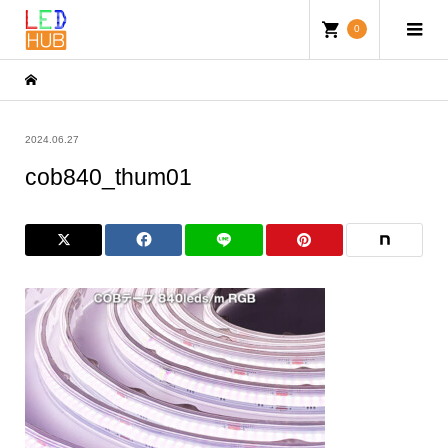
0
2024.06.27
cob840_thum01