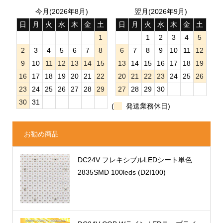
今月(2026年8月)
翌月(2026年9月)
日
月
火
水
木
金
土
日
月
火
水
木
金
土
1
1
2
3
4
5
2
3
4
5
6
7
8
6
7
8
9
10
11
12
9
10
11
12
13
14
15
13
14
15
16
17
18
19
16
17
18
19
20
21
22
20
21
22
23
24
25
26
23
24
25
26
27
28
29
27
28
29
30
30
31
(
発送業務休日)
お勧め商品
DC24V フレキシブルLEDシート単色
2835SMD 100leds (D2I100)