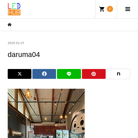
0
2025.01.07
daruma04