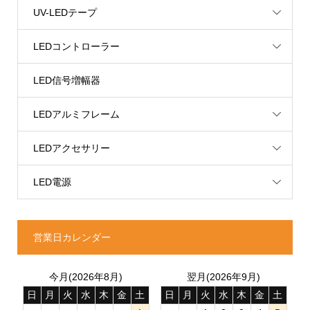
UV-LEDテープ
LEDコントローラー
LED信号増幅器
LEDアルミフレーム
LEDアクセサリー
LED電源
営業日カレンダー
今月(2026年8月)
翌月(2026年9月)
日
月
火
水
木
金
土
日
月
火
水
木
金
土