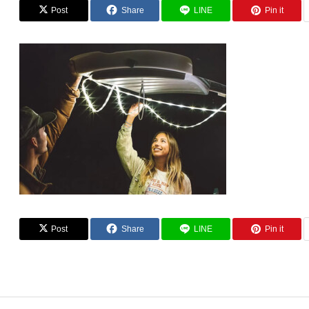
Post
Share
LINE
Pin it
Post
Share
LINE
Pin it