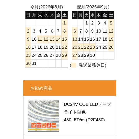
今月(2026年8月)
翌月(2026年9月)
日
月
火
水
木
金
土
日
月
火
水
木
金
土
1
1
2
3
4
5
2
3
4
5
6
7
8
6
7
8
9
10
11
12
9
10
11
12
13
14
15
13
14
15
16
17
18
19
16
17
18
19
20
21
22
20
21
22
23
24
25
26
23
24
25
26
27
28
29
27
28
29
30
30
31
(
発送業務休日)
お勧め商品
DC24V COB LEDテープ
ライト単色
480LED/m (D2F480)