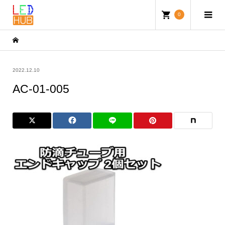
0
2022.12.10
AC-01-005