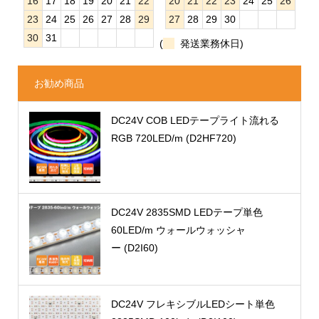
16
17
18
19
20
21
22
20
21
22
23
24
25
26
23
24
25
26
27
28
29
27
28
29
30
30
31
(
発送業務休日)
お勧め商品
DC24V COB LEDテープライト流れる
RGB 720LED/m (D2HF720)
DC24V 2835SMD LEDテープ単色
60LED/m ウォールウォッシャ
ー (D2I60)
DC24V フレキシブルLEDシート単色