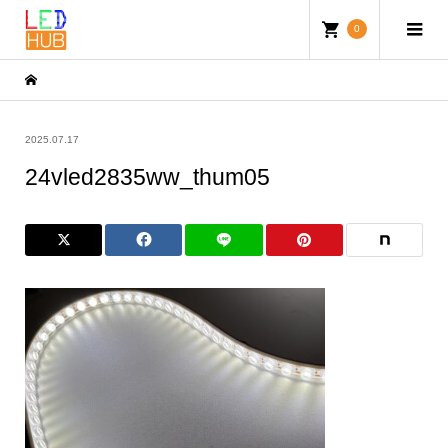
0
2025.07.17
24vled2835ww_thum05